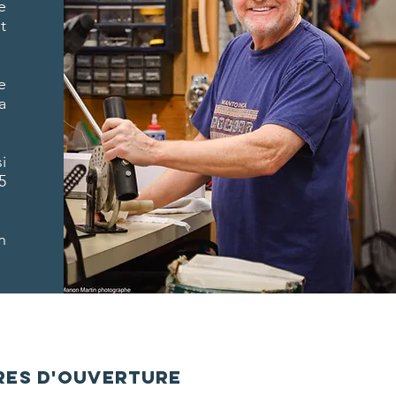
e
t
e
a
i
5
n
res d'ouverture