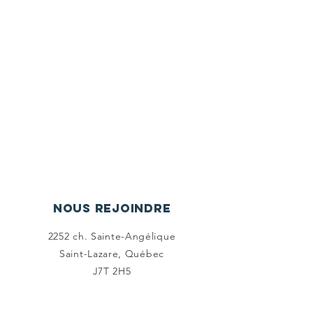
En participant à la Guignolée
annuelle le premier samedi de
décembre
En prenant rendez-vous pour
venir nous porter des dons
** Pour les dons de produits
périssables ou les dons provenant
d'entreprises,
contactez-nous
pour
prendre rendez-vous.**
Nous rejoindre
2252 ch. Sainte-Angélique
Saint-Lazare, Québec
J7T 2H5
450 455-8000